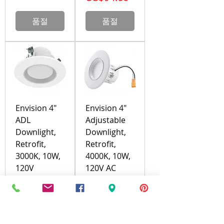
품절
품절
Envision 4"
Envision 4"
ADL
Adjustable
Downlight,
Downlight,
Retrofit,
Retrofit,
3000K, 10W,
4000K, 10W,
120V
120V AC
가격
가격
US$13.34
US$19.80
품절
품절