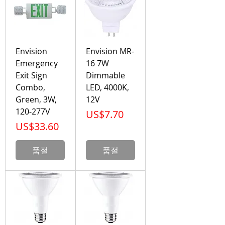
Envision
Envision MR-
Emergency
16 7W
Exit Sign
Dimmable
Combo,
LED, 4000K,
Green, 3W,
12V
120-277V
가격
US$7.70
가격
US$33.60
품절
품절