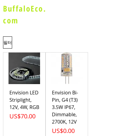
BuffaloEco.
com
필터
Envision LED
Envision Bi-
Striplight,
Pin, G4 (T3)
12V, 4W, RGB
3.5W IP67,
Dimmable,
가격
US$70.00
2700K, 12V
가격
US$0.00