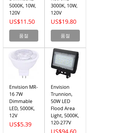
5000K, 10W,
3000K, 10W,
120V
120V
가격
가격
US$11.50
US$19.80
품절
품절
Envision MR-
Envision
16 7W
Trunnion,
Dimmable
50W LED
LED, 5000K,
Flood Area
12V
Light, 5000K,
120-277V
가격
US$5.39
가격
US$94.60