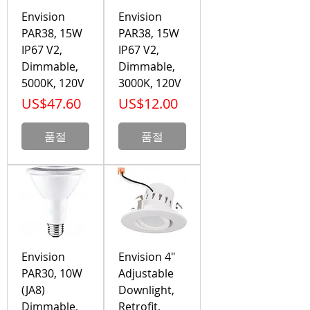
Envision
Envision
PAR38, 15W
PAR38, 15W
IP67 V2,
IP67 V2,
Dimmable,
Dimmable,
5000K, 120V
3000K, 120V
가격
가격
US$47.60
US$12.00
품절
품절
Envision
Envision 4"
PAR30, 10W
Adjustable
(JA8)
Downlight,
Dimmable,
Retrofit,