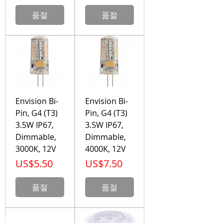
품절
품절
Envision Bi-
Envision Bi-
Pin, G4 (T3)
Pin, G4 (T3)
3.5W IP67,
3.5W IP67,
Dimmable,
Dimmable,
3000K, 12V
4000K, 12V
가격
가격
US$5.50
US$7.50
품절
품절